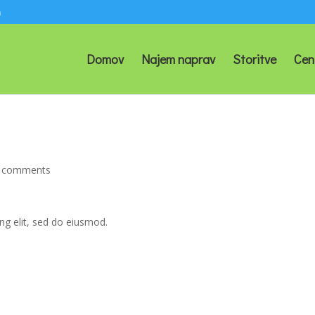
m
Domov
Najem naprav
Storitve
Cen
 comments
ng elit, sed do eiusmod.