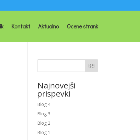
ik
Kontakt
Aktualno
Ocene strank
Išči
Najnovejši
prispevki
Blog 4
Blog 3
Blog 2
Blog 1