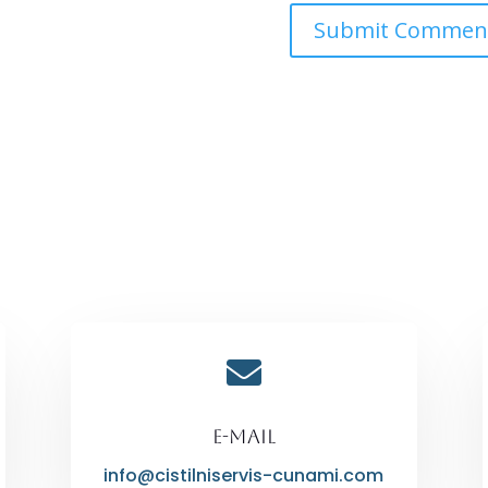

E-mail
info@cistilniservis-cunami.com