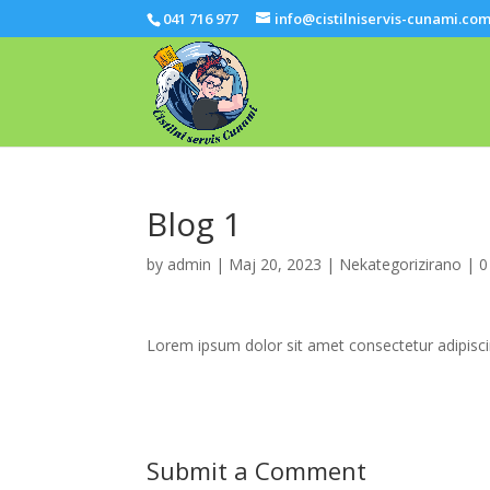
041 716 977
info@cistilniservis-cunami.co
Blog 1
by
admin
|
Maj 20, 2023
|
Nekategorizirano
|
0
Lorem ipsum dolor sit amet consectetur adipisci
Submit a Comment