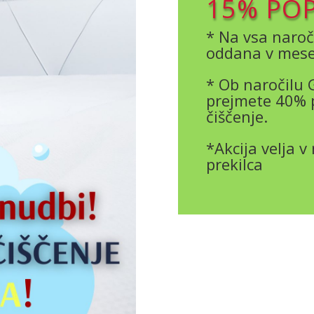
15% PO
* Na vsa naroč
oddana v mese
* Ob naročilu
prejmete 40% 
čiščenje.
*Akcija velja 
prekilca