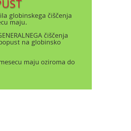
PUST
ila globinskega čiščenja
cu maju.
 GENERALNEGA čiščenja
popust na globinsko
v mesecu maju oziroma do