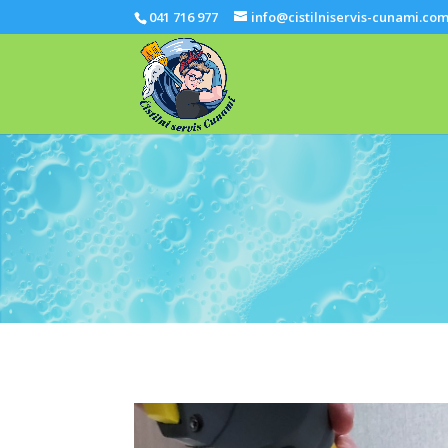
041 716 977
info@cistilniservis-cunami.co