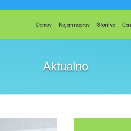
m
Domov
Najem naprav
Storitve
Cen
Aktualno